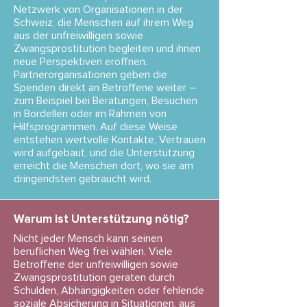
Netzwerk von Organisationen in der
Schweiz, die Menschen auf ihrem Weg
aus der unfreiwilligen sowie
Zwangsprostitution begleiten und ihnen
neue Perspektiven eröffnen.
Partnerorganisationen geben die
Spenden direkt an Betroffene weiter –
zum Beispiel bei Beratungen, Besuchen
in Bordellen oder im Rahmen von
Hilfsprogrammen. Auf diese Weise
entstehen wertvolle Kontakte, Vertrauen
wird aufgebaut, und die Unterstützung
erreicht die Menschen dort, wo sie am
dringendsten gebraucht wird.
Warum ist Unterstützung nötig?
Nicht jeder Mensch kann seinen
beruflichen Weg frei wählen. Viele
Betroffene der unfreiwilligen sowie
Zwangsprostitution geraten durch
Schulden, Abhängigkeiten oder fehlende
soziale Absicherung in Situationen, aus