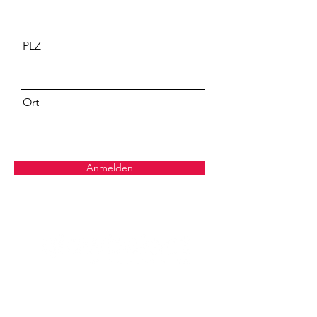
PLZ
Ort
Anmelden
!Arbeit statt Ausbeutung
glowbalact