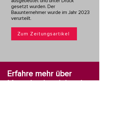
ausgebeutet und unter Druck
gesetzt wurden. Der
Bauunternehmer wurde im Jahr 2023
verurteilt.
Zum Zeitungsartikel
Erfahre mehr über
Menschenhandel und
werde selbst aktiv!
Mehr erfahren
Selbst aktiv werden