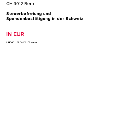
CH-3012 Bern
Steuerbefreiung und
Spendenbestätigung in der Schweiz
IN EUR
UBS, 3012 Bern
IBAN: CH38
0021 5215 3118 4061
R
BIC/SWIFT: UBSWCHZH80A
Konto Nr.: 0215 00311840.61R
Verein glowbalact
Parkterrasse 10
CH-3012 Bern
Spendenschein in Deutschland
Spenden aus Deutschland an unseren
Partner Nehemiah Gateway gGmbH
Sparkasse Nürnberg
IBAN DE08 7605 0101
0015 3535 35
BIC/SWIFT: SSKNDE77
mit Vermerk “glowbalact”
Nehemiah Gateway gGmbH - , Germany -