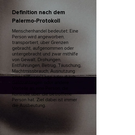
Definition nach dem
Palermo-Protokoll
Menschenhandel bedeutet: Eine
Person wird angeworben,
transportiert, über Grenzen
gebracht, aufgenommen oder
untergebracht und zwar mithilfe
von Gewalt, Drohungen,
Entführungen, Betrug, Täuschung,
Machtmissbrauch, Ausnutzung
einer hilflosen Lage oder durch
Geldzahlungen oder andere
Vorteile an eine Person, die
Kontrolle über die betroffene
Person hat. Ziel dabei ist immer
die Ausbeutung.