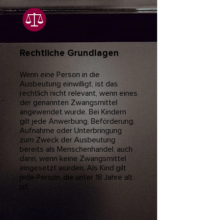
Rechtliche Grundlagen
Wenn eine Person in die
Ausbeutung einwilligt, ist das
rechtlich nicht relevant, wenn eines
der genannten Zwangsmittel
angewendet wurde. Bei Kindern
gilt jede Anwerbung, Beförderung,
Aufnahme oder Unterbringung
zum Zweck der Ausbeutung
bereits als Menschenhandel, auch
dann, wenn keine Zwangsmittel
eingesetzt wurden. Als Kind gilt
jede Person, die unter 18 Jahre alt
ist.