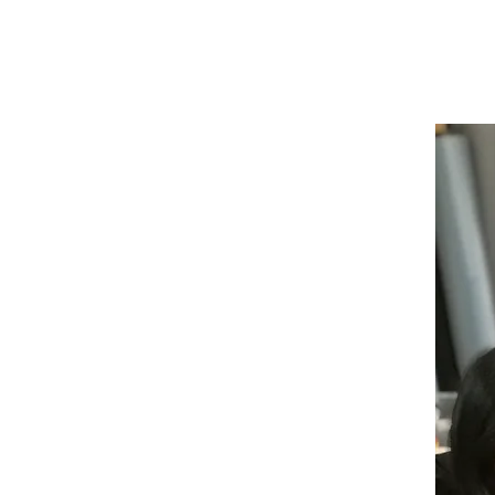
So helfen wir
Hilf mit
Menschenhandel
Über uns
M