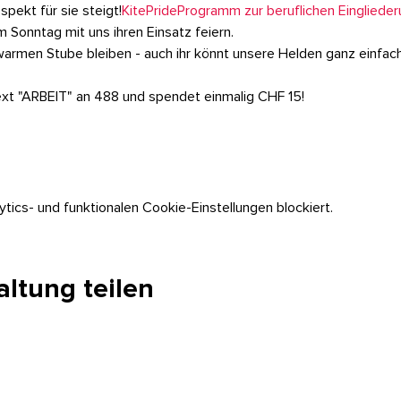
pekt für sie steigt!
KitePride
Programm zur beruflichen Eingliede
am Sonntag mit uns ihren Einsatz feiern.
r warmen Stube bleiben - auch ihr könnt unsere Helden ganz einfac
xt "ARBEIT" an 488 und spendet einmalig CHF 15!
ics- und funktionalen Cookie-Einstellungen blockiert.
altung teilen