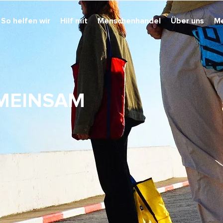
So helfen wir
Hilf mit
Menschenhandel
Über uns
M
EMEINSAM
.