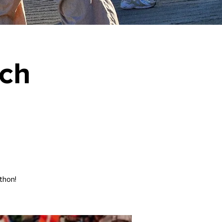
ich
thon!