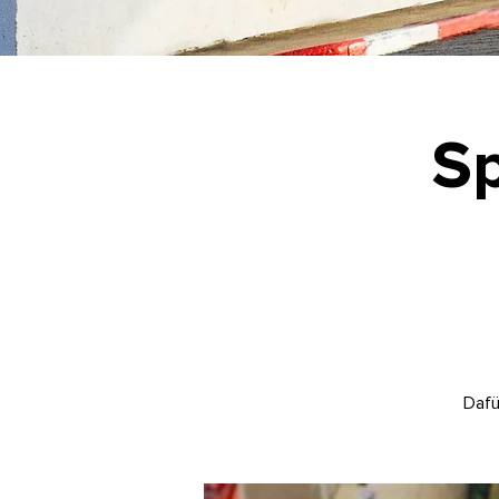
Sp
Dafü