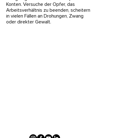
Konten. Versuche der Opfer, das
Arbeitsverhältnis zu beenden, scheitern
in vielen Fällen an Drohungen, Zwang
oder direkter Gewalt.
!Arbeit statt Ausbeutung
glowbalact
Parkterrasse 10
3012 Bern
Switzerland
+41 (0) 44 534 65 30
info@glowbalact.com
So findest du uns