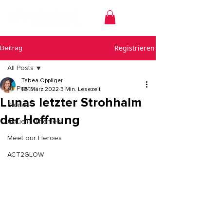
Registrieren
Beitrag
All Posts
Tabea Oppliger
All Posts
18. März 2022
3 Min. Lesezeit
Lunas letzter Strohhalm
Stories
der Hoffnung
Aktuelle Themen
Meet our Heroes
ACT2GLOW