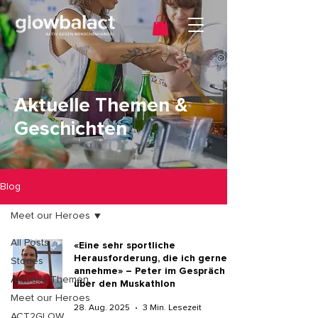
Aktuelle Themen &
Geschichten
Blog
Meet our Heroes
All Posts
«Eine sehr sportliche
Herausforderung, die ich gerne
Stories
annehme» – Peter im Gespräch
Aktuelle Themen
über den Muskathlon
Meet our Heroes
28. Aug. 2025
3 Min. Lesezeit
ACT2GLOW