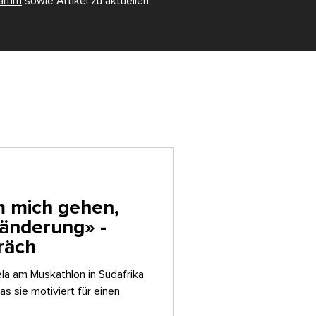
gramm
sowie Artikel zu aktuellen
um mich gehen,
änderung» -
räch
a am Muskathlon in Südafrika
was sie motiviert für einen