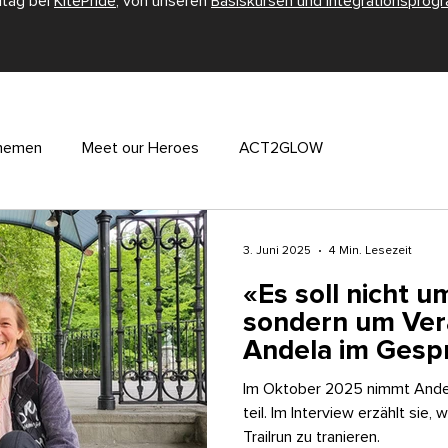
ltag bei
KitePride
, von unseren
Basiskursen und Integrationspro
Themen
Meet our Heroes
ACT2GLOW
3. Juni 2025
4 Min. Lesezeit
«Es soll nicht 
sondern um Ver
Andela im Gesp
Im Oktober 2025 nimmt Andel
teil. Im Interview erzählt sie, 
Trailrun zu tranieren.