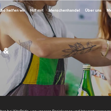
So helfen wir
Hilf mit
Menschenhandel
Über uns
M
n &