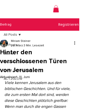
Registrieren
Beitrag
All Posts
Miriam Steiner
All Posts
26. März
3 Min. Lesezeit
Hinter den
Stories
verschlossenen Türen
Aktuelle Themen
von Jerusalem
Meet our Heroes
Aktualisiert:
11. Juni
ACT2GLOW
Viele kennen Jerusalem aus den 
biblischen Geschichten. Und für viele, 
die zum ersten Mal dort sind, werden 
diese Geschichten plötzlich greifbar: 
Wenn man durch die engen Gassen 